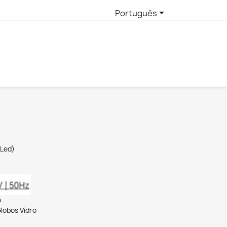

Português
 Led)
o
obos Vidro